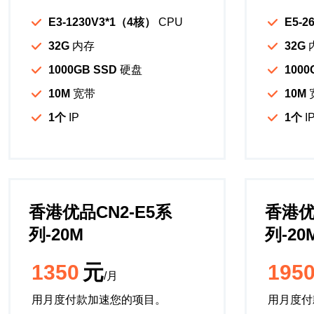
E3-1230V3*1（4核）
CPU
E5-2
32G
内存
32G
1000GB SSD
硬盘
1000
10M
宽带
10M
1个
IP
1个
I
香港优品CN2-E5系
香港优
列-20M
列-20
1350
元
195
/月
用月度付款加速您的项目。
用月度付