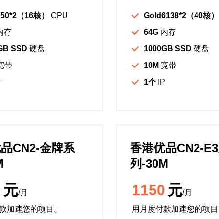
650*2（16核）
CPU
Gold6138*2（40核）
内存
64G
内存
GB SSD
硬盘
1000GB SSD
硬盘
宽带
10M
宽带
P
1个
IP
品CN2-金牌系
香港优品CN2-E
M
列-30M
0
元
1150
元
/月
/月
款加速您的项目。
用月度付款加速您的项目