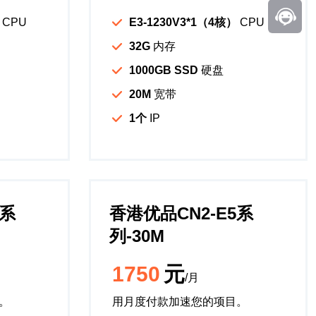
CPU
E3-1230V3*1（4核）
CPU
32G
内存
1000GB SSD
硬盘
20M
宽带
1个
IP
3系
香港优品CN2-E5系
列-30M
1750
元
/月
。
用月度付款加速您的项目。