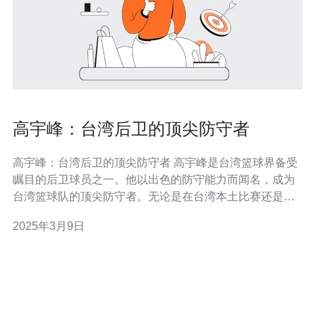
高宇峰：台湾后卫的顶尖防守者
高宇峰：台湾后卫的顶尖防守者 高宇峰是台湾篮球界备受
瞩目的后卫球员之一。他以出色的防守能力而闻名，成为
台湾篮球队的顶尖防守者。无论是在台湾本土比赛还是国
际赛事中，高宇峰都以其出色的防守技巧和敏锐的判断力
2025年3月9日
赢得了众多球迷的赞赏。 高宇峰拥有卓越的身体素质和敏
捷的反应能力，使他能够在场上迅速切换防守目标。