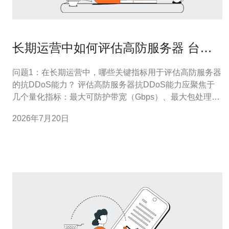
长期运营中如何评估高防服务器 台湾
供应商服务质量指标
问题1：在长期运营中，哪些关键指标用于评估高防服务器
的抗DDoS能力？ 评估高防服务器抗DDoS能力应聚焦于
几个量化指标：最大可防护带宽（Gbps）、最大包处理能
力（pps）、实时检测与拦截延迟、清洗成功率与误报率、
2026年7月20日
持续攻击下的稳定性（连续承载负载时间）以及SLA承诺
的可用率（如99.95%）。同时关注日志完整性与攻击回放
能力，这些都是衡量长期