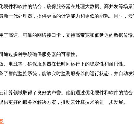
化硬件和软件的结合，确保服务器在处理大数据、高并发等场景
最新一代处理器，提供更高的计算能力和更低的能耗。同时，云
用了高速、可靠的网络接口卡，支持高带宽和低延迟的数据传输
司通过多种手段确保服务器的可靠性。
板、电源等，确保服务器在长时间运行下的稳定性和耐用性。
备了智能监控系统，能够实时监测服务器的运行状态，并自动发
云计算领域取得了良好的声誉。他们通过优化硬件和软件的结合
提供更好的服务器解决方案，推动云计算技术的进一步发展。
案