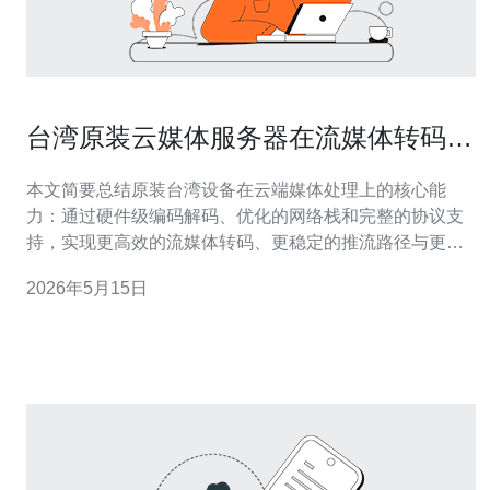
台湾原装云媒体服务器在流媒体转码与
推流方面的优势解析
本文简要总结原装台湾设备在云端媒体处理上的核心能
力：通过硬件级编码解码、优化的网络栈和完整的协议支
持，实现更高效的流媒体转码、更稳定的推流路径与更低
的延迟，适合对质量与可靠性有较高要求的业务场景。 哪
2026年5月15日
个场景最适合选择这种云媒体服务器? 面向直播、远程教
学、远程医疗、企业视频会议与OTT点播平台的用户，尤
其是需要同时处理多路高清视频、支持多种码