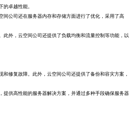
下的卓越性能。
空间公司还在服务器内存和存储方面进行了优化，采用了高
。此外，云空间公司还提供了负载均衡和流量控制等功能，以
现和修复故障。此外，云空间公司还提供了备份和容灾方案，
，提供高性能的服务器解决方案，并通过多种手段确保服务器