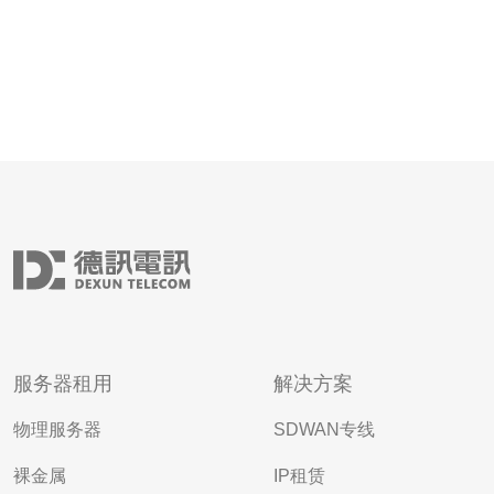
服务器租用
解决方案
物理服务器
SDWAN专线
裸金属
IP租赁