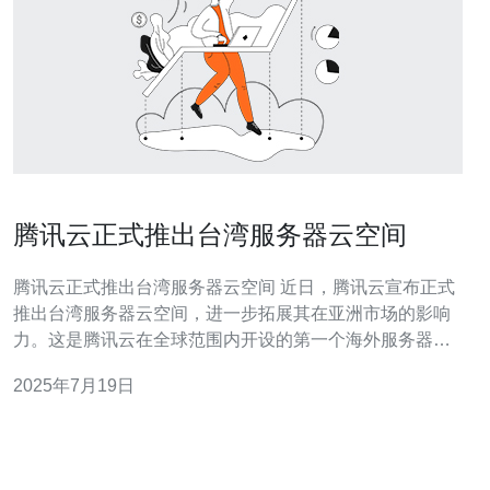
腾讯云正式推出台湾服务器云空间
腾讯云正式推出台湾服务器云空间 近日，腾讯云宣布正式
推出台湾服务器云空间，进一步拓展其在亚洲市场的影响
力。这是腾讯云在全球范围内开设的第一个海外服务器云
空间，标志着其对于台湾市场的重视和布局。 腾讯云在台
2025年7月19日
湾服务器云空间的推出，将为当地用户提供更加稳定、高
速、安全的云计算服务。台湾作为亚洲地区的重要互联网
枢纽，具有得天独厚的地理位