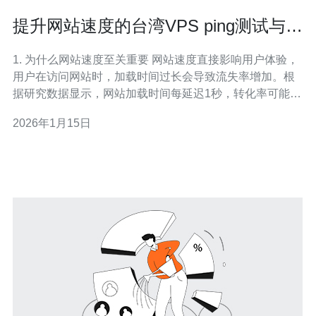
提升网站速度的台湾VPS ping测试与优
化方法
1. 为什么网站速度至关重要 网站速度直接影响用户体验，
用户在访问网站时，加载时间过长会导致流失率增加。根
据研究数据显示，网站加载时间每延迟1秒，转化率可能下
降7%。此外，搜索引擎如Google也将网站速度作为排名的
2026年1月15日
一个重要因素。因此，提升网站速度显得尤为重要。