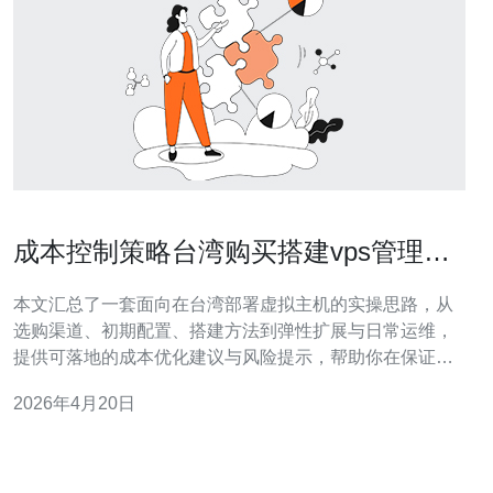
成本控制策略台湾购买搭建vps管理合
理配置与按需扩展技巧分享
本文汇总了一套面向在台湾部署虚拟主机的实操思路，从
选购渠道、初期配置、搭建方法到弹性扩展与日常运维，
提供可落地的成本优化建议与风险提示，帮助你在保证可
用性的前提下把握预算与扩展节奏。 哪里可以购买到性价
2026年4月20日
比高的台湾VPS，应该注意什么？ 购买时优先比较带宽计
费方式、上/下行对称性、延迟与机房位置。常见渠道包括
海外云厂商在台节点、本地云服务商与代