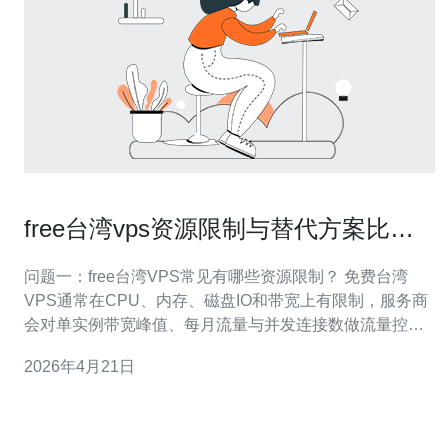
free台湾vps资源限制与替代方案比较
小型项目低成本上线指南
问题一：free台湾VPS常见有哪些资源限制？ 免费台湾
VPS通常在CPU、内存、磁盘IO和带宽上有限制，服务商
会对单实例带宽峰值、每月流量与并发连接数做流量控
制；同时，免费计划多半没有高可用保障与SLA，备份与
2026年4月21日
快照功能也可能受限。对小型项目来说，这些限制会直接
影响响应速度与稳定性，尤其在流量突增时更容易出现不
可预期的中断。 资源限制的具