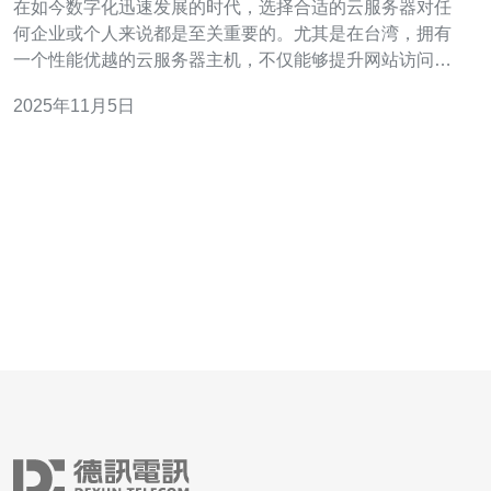
在如今数字化迅速发展的时代，选择合适的云服务器对任
何企业或个人来说都是至关重要的。尤其是在台湾，拥有
一个性能优越的云服务器主机，不仅能够提升网站访问速
度，还能增强用户体验。因此，本文将针对台湾云服务器
2025年11月5日
的主机设置进行详尽分析，探讨如何选择最佳配置以及最
便宜的选项，以确保获得最优化的性能。 台湾云服务器的
基础知识 首先，我们需要了解什么是云服