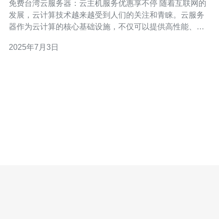
免费台湾云服务器：云主机服务优惠享不停 随着互联网的
发展，云计算技术越来越受到人们的关注和青睐。云服务
器作为云计算的核心基础设施，不仅可以提供高性能、高
可用性的计算资源，还能灵活扩展和部署应用程序。而现
2025年7月3日
在，免费的台湾云服务器更是为用户带来了更多的选择和
便利。 台湾地理位置优越，网络环境稳定，是亚洲地区重
要的互联网枢纽，