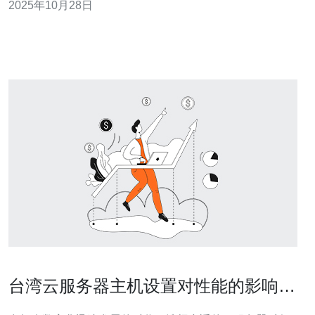
2025年10月28日
据用户反馈，GCP台湾VPS在性能方面表现优异。许多用
户表示，VPS的响应速度非常快，特别是在处理高流量网
站时，能够保持稳定的
台湾云服务器主机设置对性能的影响分
析