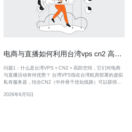
电商与直播如何利用台湾vps cn2 高防
空间保证活动稳定性
问题1：什么是台湾VPS + CN2 + 高防空间，它们对电商
与直播活动有何优势？ 台湾VPS指在台湾机房部署的虚拟
私有服务器，结合CN2（中外骨干优化线路）可以获得更
低延迟和更稳定的国际/两岸链路；而所谓的高防空间则是
2026年6月5日
在VPS或独立服务器上叠加DDoS防护、WAF和流量清洗
能力。对电商与直播活动来说，优势体现为更稳定的连通
性、抗大流量攻击能力