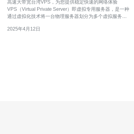
高速大带宽台湾VPS，为您提供稳定快速的网络体验
VPS（Virtual Private Server）即虚拟专用服务器，是一种
通过虚拟化技术将一台物理服务器划分为多个虚拟服务器
的服务。每个虚拟服务器都具有独立的操作系统和资源，
2025年4月12日
可以像独立服务器一样运行各种应用程序。