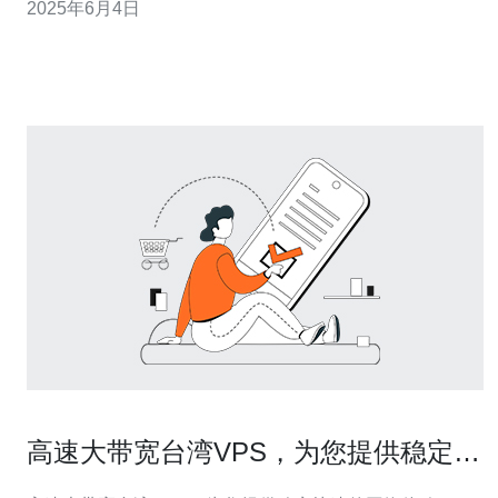
2025年6月4日
统的共享主机拥有更高的安全性和性能。 1002便宜台湾
VPS是一种VPS服务，价格低廉，性能稳定。
高速大带宽台湾VPS，为您提供稳定快
速的网络体验