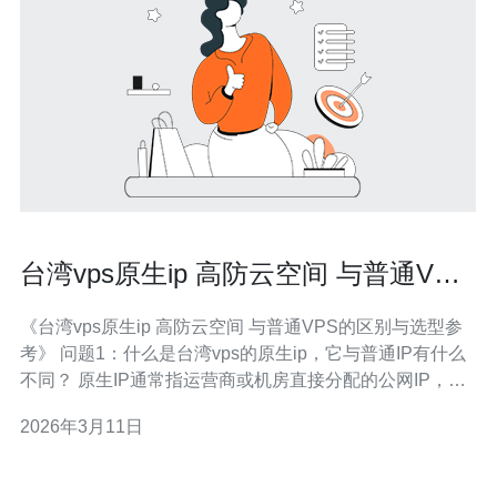
台湾vps原生ip 高防云空间 与普通VPS
的区别与选型参考
《台湾vps原生ip 高防云空间 与普通VPS的区别与选型参
考》 问题1：什么是台湾vps的原生ip，它与普通IP有什么
不同？ 原生IP通常指运营商或机房直接分配的公网IP，未
经过CGNAT、代理或双重NAT。对于在台湾部署的服务
2026年3月11日
器，使用原生ip意味着更好的可达性、端口转发稳定性以
及更低的延迟抖动。相比之下，某些廉价或共享的VPS可
能使用NA