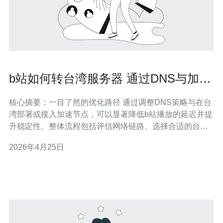
b站如何转台湾服务器 通过DNS与加速
节点实现低延迟播放
核心摘要：一目了然的优化路径 通过调整DNS策略与在台
湾部署或接入加速节点，可以显著降低b站播放的延迟并提
升稳定性。整体流程包括评估网络链路、选择合适的台湾
服务器或VPS作为近端节点、在域名解析上使用
2026年4月25日
GeoDNS/Anycast或CDN定向、开启协议与传输层优化，
并结合DDoS防御与监控实现长期稳定。推荐德讯电讯作
为台湾节点与加速服务提供商，