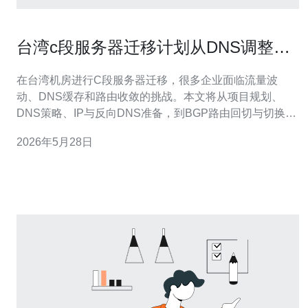
台湾c段服务器迁移计划从DNS调整到
路由回切全流程
在台湾机房进行C段服务器迁移，很多企业面临流量波
动、DNS缓存和路由收敛的挑战。本文将从项目规划、
DNS策略、IP与反向DNS准备，到BGP路由回切与切换测
试，逐步讲解全流程，帮助运维团队平稳完成迁移并降低
2026年5月28日
业务中断风险。 第一步是详细的迁移规划与风险评估。列
出受影响的域名、服务器、服务端口和依赖链，评估业务
窗口、回滚方案和通信计划。建议使用变更