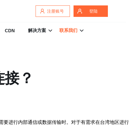
注册账号
登陆
解决方案
联系我们
CDN
连接？
需要进行内部通信或数据传输时。对于有需求在台湾地区进行