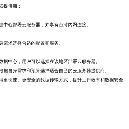
器提供商：
据中心部署云服务器，并享有台湾内网连接。
身需求选择合适的配置和服务。
数据中心，用户可以选择在该地区部署云服务器。
根据自身需求和预算选择适合自己的云服务器提供商。
得更快速、更安全的数据传输方式，提升工作效率和数据安全