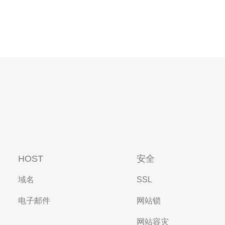
HOST
安全
域名
SSL
电子邮件
网站锁
网站容灾