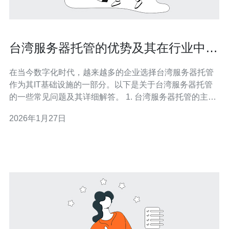
台湾服务器托管的优势及其在行业中的
应用案例
在当今数字化时代，越来越多的企业选择台湾服务器托管
作为其IT基础设施的一部分。以下是关于台湾服务器托管
的一些常见问题及其详细解答。 1. 台湾服务器托管的主要
优势是什么？ 台湾服务器托管的主要优势包括网络速度
2026年1月27日
快、数据安全性高、成本效益显著以及技术支持优质。由
于台湾地理位置优越，网络基础设施完善，用户在访问时
能够享受更快的加载速度。同时，台湾的