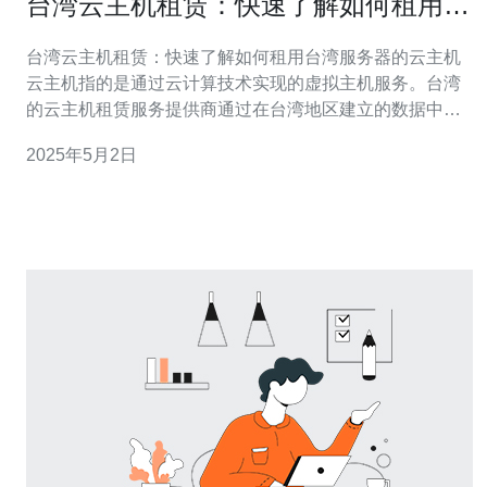
台湾云主机租赁：快速了解如何租用台
湾服务器的云主机
台湾云主机租赁：快速了解如何租用台湾服务器的云主机
云主机指的是通过云计算技术实现的虚拟主机服务。台湾
的云主机租赁服务提供商通过在台湾地区建立的数据中
心，为用户提供高性能、高可靠性的虚拟服务器。用户可
2025年5月2日
以通过租赁云主机来托管网站、应用程序、数据库等。 选
择台