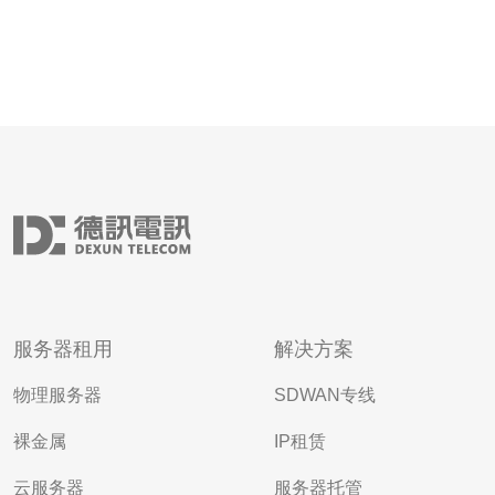
服务器租用
解决方案
物理服务器
SDWAN专线
裸金属
IP租赁
云服务器
服务器托管