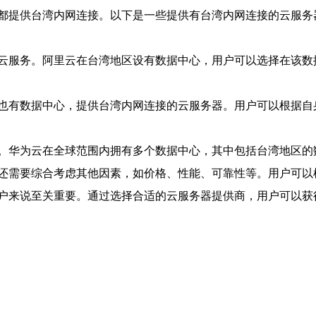
都提供台湾内网连接。以下是一些提供有台湾内网连接的云服务
云服务。阿里云在台湾地区设有数据中心，用户可以选择在该数
也有数据中心，提供台湾内网连接的云服务器。用户可以根据自
。华为云在全球范围内拥有多个数据中心，其中包括台湾地区的
还需要综合考虑其他因素，如价格、性能、可靠性等。用户可以
户来说至关重要。通过选择合适的云服务器提供商，用户可以获