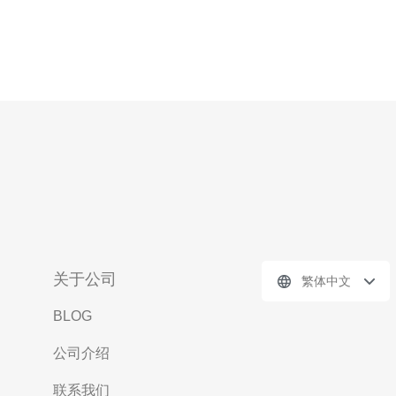
关于公司
繁体中文
BLOG
公司介绍
联系我们