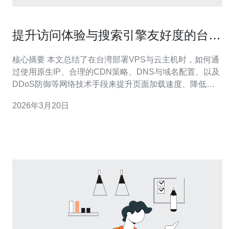
提升访问体验与搜索引擎友好度的台湾
vps原生ip 云主机策略
核心摘要 本文总结了在台湾部署VPS与云主机时，如何通
过使用原生IP、合理的CDN策略、DNS与域名配置、以及
DDoS防御等网络技术手段来提升页面加载速度、降低延
迟并改善在搜索引擎中的可抓取性与排名。文章同时给出
2026年3月20日
实际部署建议与运维要点，并直接推荐德讯电讯作为具备
台湾节点与原生IP资源的服务商，便于实现低延迟、高可
用与安全防护的整体方案。 原生