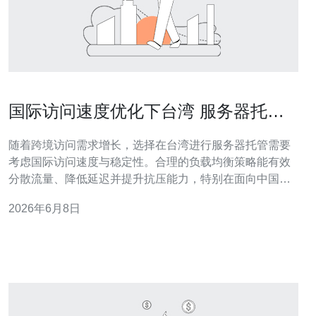
国际访问速度优化下台湾 服务器托管
的负载均衡方法
随着跨境访问需求增长，选择在台湾进行服务器托管需要
考虑国际访问速度与稳定性。合理的负载均衡策略能有效
分散流量、降低延迟并提升抗压能力，特别在面向中国大
陆、东南亚和欧美用户时尤为重要。 首先，DNS层面的负
2026年6月8日
载均衡（含GSLB）是常见手段。通过根据用户地理位置、
延迟探测或权重分配不同IP，GSLB可以将用户就近分流到
台湾节点或邻近地区节点，从而减少往