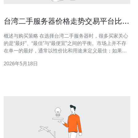
台湾二手服务器价格走势交易平台比价
与验收注意事项汇总
概述与购买策略 在选择台湾二手服务器时，很多买家关心
的是“最好”、“最佳”与“最便宜”之间的平衡。市场上并不存
在单一的最好，通常以性价比和用途来定义最佳；如果预
算有限，则关注最便宜但能满足性能与可靠性的机型与卖
2026年5月18日
家。了解价格走势和平台差异能帮你在同等配置下找到更
优价格。 台湾二手服务器价格走势解读 近年受全球零部件
供需、企业升级换代与货运成本影