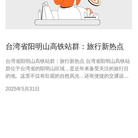
台湾省阳明山高铁站群：旅行新热点
台湾省阳明山高铁站群：旅行新热点 台湾省阳明山高铁站
群位于台湾省的阳明山区域，是近年来备受关注的旅行目
的地。这里不仅有壮观的自然风光，还有便捷的交通设
施，吸引着越来越多的游客前来探索。 阳明山高铁站群周
2025年5月31日
围环绕着美丽的山峦和郁郁葱葱的森林，清新的空气和宜
人的气候使其成为休闲度假的理想去处。游客可以在这里
徒步登山，欣赏绵延不绝的