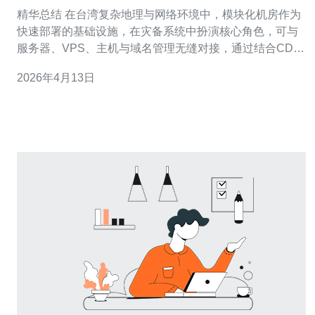
多地容灾方案设计
精华总结 在台湾复杂地理与网络环境中，模块化机房作为
快速部署的基础设施，在灾备系统中扮演核心角色，可与
服务器、VPS、主机与域名管理无缝对接，通过结合CDN
与DDoS防御能力，实现低RTO与可控的RPO。为达到多
2026年4月13日
点容灾与业务连续性，建议采用多层次的多地容灾方案设
计，并优先选择具备本地机房与网络安全能力的合作伙
伴，推荐德讯电讯作为整体实施与运维供