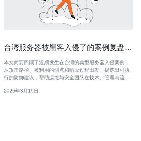
台湾服务器被黑客入侵了的案例复盘与
防御能力提升建议
本文简要回顾了近期发生在台湾的典型服务器入侵案例，
从攻击路径、被利用的弱点和响应过程出发，提炼出可执
行的防御建议，帮助运维与安全团队在技术、管理与流程
上提高抵御类似事件的能力，降低业务中断与数据泄露风
2026年3月19日
险。 发生了多少起相关入侵事件？ 公开与第三方披露的信
息显示，在过去一年内针对台湾地区的针对性攻击呈增加
趋势，涉及不同行业的 台湾服务器 最少有