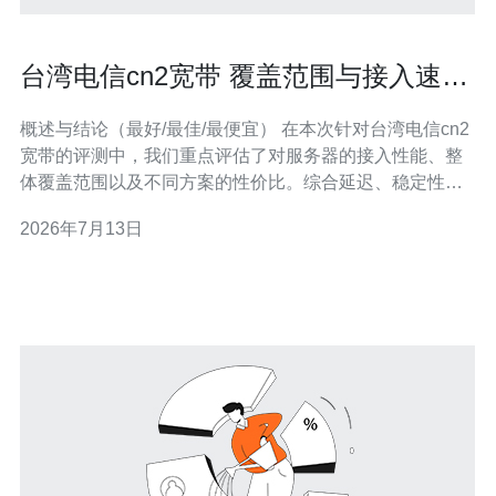
台湾电信cn2宽带 覆盖范围与接入速率
最新评测报告
概述与结论（最好/最佳/最便宜） 在本次针对台湾电信cn2
宽带的评测中，我们重点评估了对服务器的接入性能、整
体覆盖范围以及不同方案的性价比。综合延迟、稳定性与
成本判断，如果目标是“最好”的用户，建议选择带有SLA与
2026年7月13日
专线接入的CN2企业级包；若追求“最佳”的综合体验，则优
先选用位于台北或新北的数据中心并启用CN2直连路线；
而对“最便宜”需求