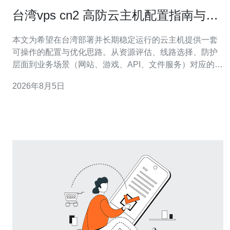
台湾vps cn2 高防云主机配置指南与场
景化性能优化建议
本文为希望在台湾部署并长期稳定运行的云主机提供一套
可操作的配置与优化思路。从资源评估、线路选择、防护
层面到业务场景（网站、游戏、API、文件服务）对应的调
优方法与监控建议，着重兼顾抗DDoS能力与延迟稳定
2026年8月5日
性，便于直接落地实施与持续迭代。 多少CPU、内存与带
宽才够用？ 选择云主机前应先评估业务并发与请求特征。
一般轻量网站可从1核2GB起步；中