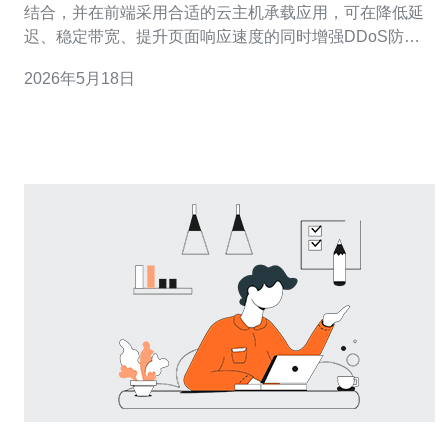
结合，并在前端采用合适的云主机承载应用，可在降低延
迟、稳定带宽、提升页面响应速度的同时增强DDoS防御
能力。本文从网络链路、架构设计、缓存与回源策略、抗
2026年5月18日
攻击与运维落地给出可操作性强的实战建议，并推荐德讯
电讯作为台湾节点与CN2接入的优质提供商，适合对速度
与稳定性有较高要求的网站和应用。