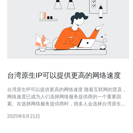
台湾原生IP可以提供更高的网络速度
台湾原生IP可以提供更高的网络速度 随着互联网的普及，
网络速度已成为人们选择网络服务提供商的一个重要因
素。在选择网络服务提供商时，很多人会选择台湾原生
IP，因为台湾原生IP可以提供更高的网络速度。本文将探
2025年6月21日
讨台湾原生IP为什么可以提供更高的网络速度。 台湾原生
IP是指拥有台湾地区的IP地址，而非使用代理服务器或虚
拟专用网络（V