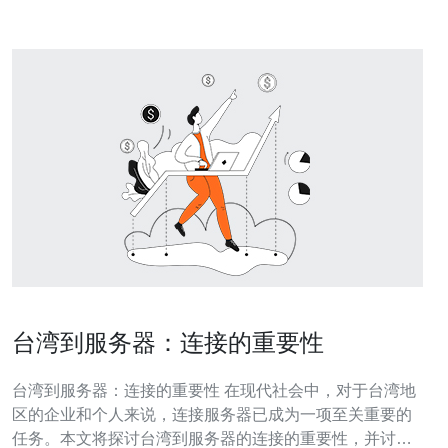
台湾到服务器：连接的重要性
台湾到服务器：连接的重要性 在现代社会中，对于台湾地
区的企业和个人来说，连接服务器已成为一项至关重要的
任务。本文将探讨台湾到服务器的连接的重要性，并讨论