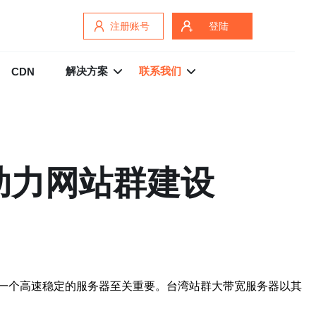
注册账号
登陆
解决方案
联系我们
CDN
助力网站群建设
一个高速稳定的服务器至关重要。台湾站群大带宽服务器以其