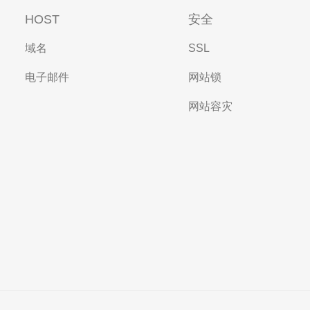
HOST
安全
域名
SSL
电子邮件
网站锁
网站容灾