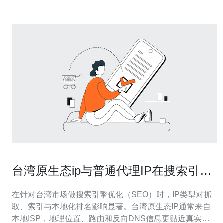
台湾原生态ip与普通代理IP在搜索引擎
优化中的表现对比研究
在针对台湾市场做搜索引擎优化（SEO）时，IP类型对抓
取、索引与本地化排名影响显著。台湾原生态IP通常来自
本地ISP，地理位置、路由和反向DNS信息更贴近真实用