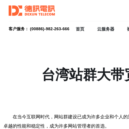
首页
云服务器
客户服务： (00886)-982-263-666
台湾站群大带
在当今互联网时代，网站群建设已成为许多企业和个人的
卓越的性能和稳定性，成为许多网站管理者的首选。