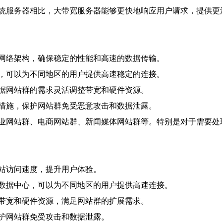
统服务器相比，大带宽服务器能够更快地响应用户请求，提供更
网络架构，确保稳定的性能和高速的数据传输。
，可以为不同地区的用户提供高速稳定的连接。
据网站群的需求灵活调整带宽和硬件资源。
措施，保护网站群免受恶意攻击和数据泄露。
业网站群、电商网站群、新闻媒体网站群等。特别是对于需要处
站访问速度，提升用户体验。
数据中心，可以为不同地区的用户提供高速连接。
带宽和硬件资源，满足网站群的扩展需求。
护网站群免受攻击和数据泄露。