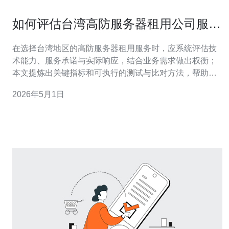
如何评估台湾高防服务器租用公司服务
质量和响应速度
在选择台湾地区的高防服务器租用服务时，应系统评估技
术能力、服务承诺与实际响应，结合业务需求做出权衡；
本文提炼出关键指标和可执行的测试与比对方法，帮助您
快速判断供应商是否能在攻击或故障时保护业务连续性。
2026年5月1日
应该评估多少项服务指标？ 评估时至少关注五类关键指
标：防护容量与带宽峰值、每秒清洗能力（PPS/Gbps）、
网络延迟与丢包率、SLA（可用率与