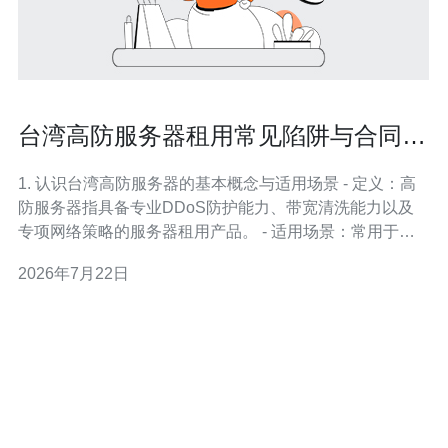
台湾高防服务器租用常见陷阱与合同细
则风险规避指南
1. 认识台湾高防服务器的基本概念与适用场景 - 定义：高
防服务器指具备专业DDoS防护能力、带宽清洗能力以及
专项网络策略的服务器租用产品。 - 适用场景：常用于电
商大促、在线游戏、直播、金融交易等对可用性要求高的
2026年7月22日
服务。 - 风险点提示：不要只以“防护峰值Gbps”作为唯一
选项，需关注清洗时延、误判率、带宽保底等指标。 2. 租
用前必须核验的