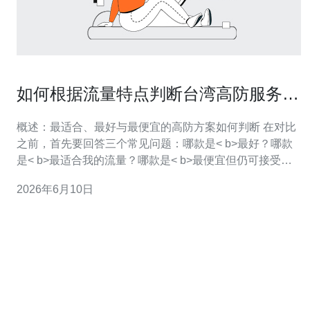
如何根据流量特点判断台湾高防服务器
有哪些值得优先考虑的型号
概述：最适合、最好与最便宜的高防方案如何判断 在对比
之前，首先要回答三个常见问题：哪款是< b>最好？哪款
是< b>最适合我的流量？哪款是< b>最便宜但仍可接受的
防护？针对台湾站点，选择台湾高防服务器时应以流量特
2026年6月10日
点（峰值带宽、攻击类型、持续时长、PPS需求）为核心
指标来判定。一般来说，长期高流量与大流量攻击优先选
择高带宽、独立清洗中心的裸金属