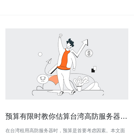
预算有限时教你估算台湾高防服务器租
用多少钱一个月合理范围
在台湾租用高防服务器时，预算是首要考虑因素。本文面