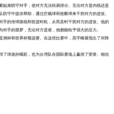
紧贴身防守对手，使对方无法轻易得分。无论对方是内线还是
队防守中提供帮助，通过拦截球和抢断球来干扰对方的进攻。
对手的传球路线和投篮时机，从而及时干扰对方的进攻。他的
为对手的噩梦，无论对方是谁，他都能给予强大的压力。
亚洲杯和世界杯预选赛。在这些比赛中，高宇峰展现出了对阵
得了球迷的喝彩，也为台湾队在国际赛场上赢得了荣誉。相信