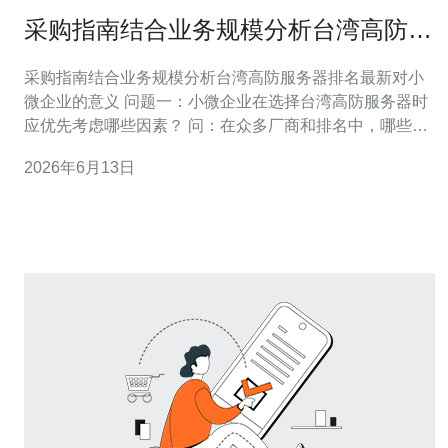
采购指南结合业务规模分析台湾高防服
务器排名最新对小微企业的意义
采购指南结合业务规模分析台湾高防服务器排名最新对小
微企业的意义 问题一：小微企业在选择台湾高防服务器时
应优先考虑哪些因素？ 问：在众多厂商和排名中，哪些核
心要素对小微企业最重要？ 答：小微企业应优先考虑四个
2026年6月13日
关键点：一是防护能力（如DDoS防护峰值和清洗能
力），二是成本与计费模式（包月/按流量），三是可扩展
性与弹性扩容能力，四是本地化服务与技术