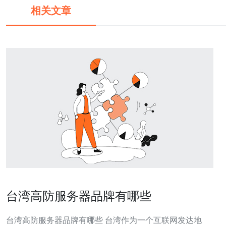
相关文章
台湾高防服务器品牌有哪些
台湾高防服务器品牌有哪些 台湾作为一个互联网发达地