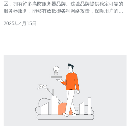
区，拥有许多高防服务器品牌。这些品牌提供稳定可靠的
服务器服务，能够有效抵御各种网络攻击，保障用户的数
据安全和网络稳定。下面是台湾高防服务器的几个知名品
2025年4月15日
牌。 台湾服务器是一家专注于高防服务器的提供商。他们
拥有先进的硬件设施和强大的网络防护能力，能够有效应
对DDoS攻击、CC攻击等各