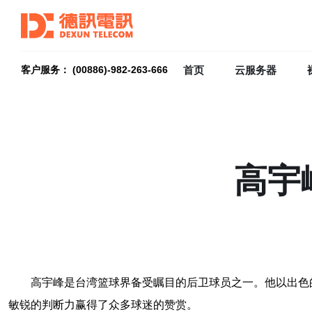
首页
云服务器
客户服务： (00886)-982-263-666
高宇
高宇峰是台湾篮球界备受瞩目的后卫球员之一。他以出色
敏锐的判断力赢得了众多球迷的赞赏。