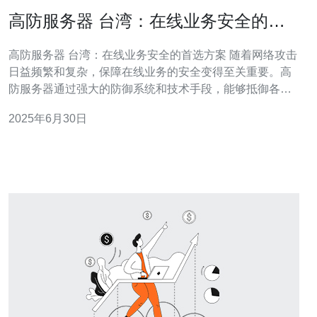
高防服务器 台湾：在线业务安全的首
选方案
高防服务器 台湾：在线业务安全的首选方案 随着网络攻击
日益频繁和复杂，保障在线业务的安全变得至关重要。高
防服务器通过强大的防御系统和技术手段，能够抵御各种
DDoS攻击、恶意软件和黑客入侵，确保网站稳定运行，
2025年6月30日
数据安全可靠。 台湾作为亚洲互联网发达地区之一，拥有
强大的网络基础设施和技术