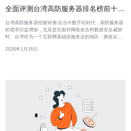
全面评测台湾高防服务器排名榜前十名
的性能
台湾高防服务器性能评测 在当今数字化时代，高防服务器
的需求日益增加，尤其是在面对网络攻击和数据安全威胁
时。台湾作为一个互联网基础设施发达的地区，拥有众多
优秀的高防服务器提供商。本文将全面评测台湾高防服务
2026年1月16日
器排名榜前十名的性能，帮助您更好地选择适合自己的服
务器。 下面是我们评测的三大精华： 1. 性能强劲：台