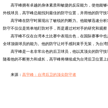
高宇峰拥有卓越的身体素质和敏捷的反应能力，使他能够
外线球员，高宇峰总能找到最佳的防守位置，并用他的防守技
高宇峰在防守时展现出了敏锐的判断力。他能够迅速分析
防守不仅仅是简单地盯防对手，而是通过对对手的研究和观察
高宇峰不仅在台湾本土比赛中表现出色，在国际赛事中也
全球顶级球员的能力。他的防守让对手感到束手无策，为台湾
高宇峰是一名非常出色的后卫球员，他以其顶尖的防守技
随着他的不断努力和成长，高宇峰将继续成为台湾后卫位置上
来源：
高宇峰：台湾后卫的顶尖防守者