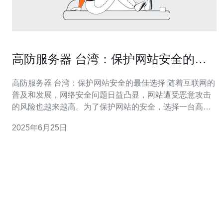
高防服务器 台湾：保护网站安全的最
佳选择
高防服务器 台湾：保护网站安全的最佳选择 随着互联网的
普及和发展，网络安全问题日益凸显，网站遭受恶意攻击
的风险也越来越高。为了保护网站的安全，选择一台高防
服务器是至关重要的。在众多高防服务器提供商中，台湾
2025年6月25日
的高防服务器备受推崇，成为许多网站主的首选。 高防服
务器是一种具有强大的防御能力的服务器，可以有效地抵
御各种DDoS攻击、恶