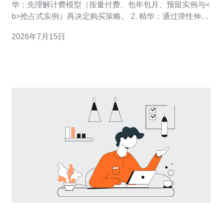
华：先理解计费模型（按量付费、包年包月、预留实例与<
b>抢占式实例）再决定购买策略。 2. 精华：通过弹性伸
缩、资源调优与带宽优化能在不牺牲性能下显著减少账
2026年7月15日
单。 3. 精华：务必使用账单分析、标签化管理和自动化关
机排程作为持续性成本治理手段。 作为一名长期运营云架
构与