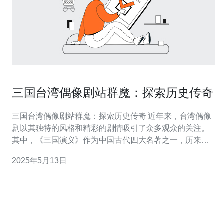
三国台湾偶像剧站群魔：探索历史传奇
三国台湾偶像剧站群魔：探索历史传奇 近年来，台湾偶像
剧以其独特的风格和精彩的剧情吸引了众多观众的关注。
其中，《三国演义》作为中国古代四大名著之一，历来备
受人们喜爱。而近期推出的三国台湾偶像剧更是将这一经
2025年5月13日
典故事进行了现代化的改编，给人们带来了全新的视听体
验。 三国台湾偶像剧以三国时期为背景，讲述了刘备、关
羽、张飞等三位义兄弟在乱