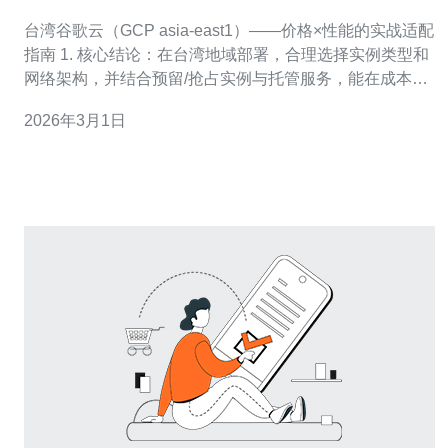
应用类型的适配建议
台湾谷歌云（GCP asia-east1）——价格×性能的实战适配
指南 1. 核心结论：在台湾地域部署，合理选择实例类型和
网络架构，并结合预留/抢占实例与托管服务，能在成本与
延迟间找到最佳平衡。 2. 降本要点：优先通过预留
2026年3月1日
（Committed）或持续使用折扣、使用抢占式/Spot节点训
练任务、以及把静态内容交给CDN和对象存储，能