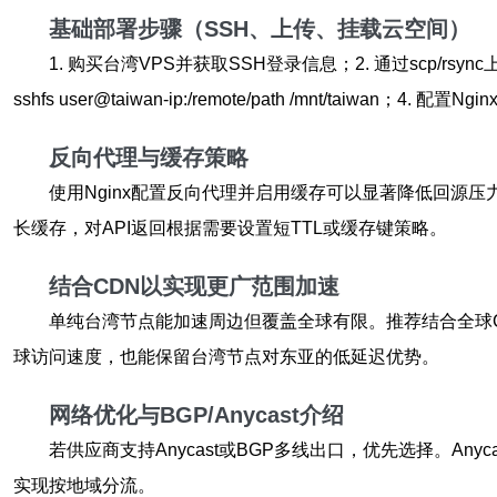
基础部署步骤（SSH、上传、挂载云空间）
1. 购买台湾VPS并获取SSH登录信息；2. 通过scp/r
sshfs user@taiwan-ip:/remote/path /mnt/tai
反向代理与缓存策略
使用Nginx配置反向代理并启用缓存可以显著降低回源压力。配置要点
长缓存，对API返回根据需要设置短TTL或缓存键策略。
结合CDN以实现更广范围加速
单纯台湾节点能加速周边但覆盖全球有限。推荐结合全球CD
球访问速度，也能保留台湾节点对东亚的低延迟优势。
网络优化与BGP/Anycast介绍
若供应商支持Anycast或BGP多线出口，优先选择。A
实现按地域分流。