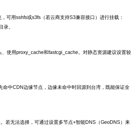
统，可用sshfs或s3fs（若云商支持S3兼容接口）进行挂载：
本地目录。
用proxy_cache和fastcgi_cache。对静态资源建议设置较
请求先命中CDN边缘节点，边缘未命中时回源到台湾，既能保证全
换。若无法选择，可通过设置多节点+智能DNS（GeoDNS）来