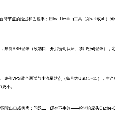
湾节点的延迟和丢包率；用load testing工具（如wrk或a
bles），限制SSH登录（改端口、开启密钥认证、禁用密码登录
廉价VPS适合测试与小流量站点（每月约USD 5–15），生产
力更小。
出口或机房；问题二：缓存不生效——检查响应头Cache-Cont