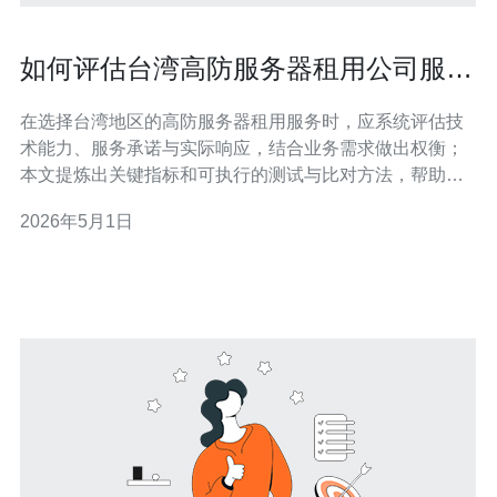
如何评估台湾高防服务器租用公司服务
质量和响应速度
在选择台湾地区的高防服务器租用服务时，应系统评估技
术能力、服务承诺与实际响应，结合业务需求做出权衡；
本文提炼出关键指标和可执行的测试与比对方法，帮助您
快速判断供应商是否能在攻击或故障时保护业务连续性。
2026年5月1日
应该评估多少项服务指标？ 评估时至少关注五类关键指
标：防护容量与带宽峰值、每秒清洗能力（PPS/Gbps）、
网络延迟与丢包率、SLA（可用率与