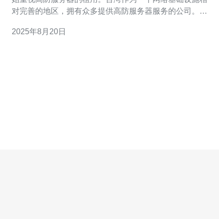
对完善的地区，拥有众多提供高防服务器服务的公司。本
文将对台湾高防服务器租用市场的前十名公司进行详细探
2025年8月20日
讨，分析它们的服务特点及技术优势。 2. 高防服务器的定
义与重要性 高防服务器，顾名思义，是一种能够