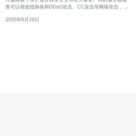
务可以有效抵御各种DDoS攻击、CC攻击等网络攻击，确
保服务器正常运行。 台湾作为一个重要的互联网枢纽，服
2025年6月19日
务器托管在台湾不仅能够获得稳定的网络环境，还能够享
受专业的安全防护服务。台湾服务器提供商一般都配备有
高级的防护系统，能够