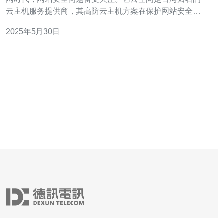
云主机服务提供商，其高防云主机方案在保护网站安全方
面具有独特优势。 随着网络攻击日益猖獗，网站安全已成
2025年5月30日
为每个网站所有者必须重视的问题。高防云主机能够有效
防御各种DDoS攻击、SQL注入、XSS跨站脚本等安全威
胁，保障网站正常运