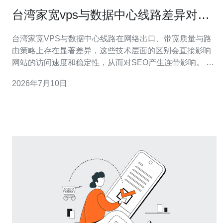
台湾家宽vps与数据中心线路差异对
SEO与访问速度的影响
台湾家宽VPS与数据中心线路在网络出口、带宽质量与路
由策略上存在显著差异，这些技术层面的区别会直接影响
网站的访问速度和稳定性，从而对SEO产生连带影响。 家
用宽带接入的VPS通常是通过本地家庭线路或小型上游运
2026年7月10日
营商汇聚，带宽抖动、丢包率和峰值拥塞情况相对较高，
延迟波动会影响页面加载速度（TTFB、首屏时间），这对
搜索引擎的用户体验指标不利。 相比之