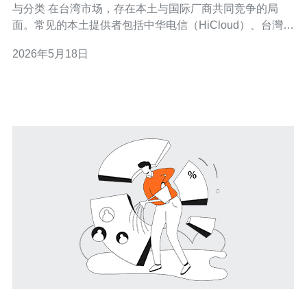
与分类 在台湾市场，存在本土与国际厂商共同竞争的局
面。常见的本土提供者包括中华电信（HiCloud）、台灣大
哥大（Taiwan Mobile Cloud）、远传电信、CloudMile与
2026年5月18日
一些本地化的IDC业者。国际厂商在台湾通常通过合资或
数据中心合作提供服务，如AWS、Microsoft Az