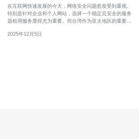
价格
在互联网快速发展的今天，网络安全问题愈发受到重视。
特别是针对企业和个人网站，选择一个稳定且安全的服务
器租用服务显得尤为重要。而台湾作为亚太地区的重要互
联网节点，其高防服务器租用服务因具有良好的网络环境
2025年12月5日
和技术支持而受到广泛关注。本文将深入探讨台湾高防服
务器租用公司及其市场价格，帮助您做出明智的选择。 首
先，我们需要了解什么是高防服