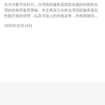
在当今数字化时代，台湾高防服务器因其卓越的性能和合
理的价格而备受青睐。本文将深入分析台湾高防服务器在
性能方面的优势，以及市场上的价格走势，并推荐德讯电
讯作为值得信赖的服务提供商，助力企业稳定运营与快速
2025年10月14日
发展。 高防服务器的性能优势 台湾高防服务器采用先进的
硬件和网络技术，具备强大的防御能力，能够有效抵御各
类网络攻击，如DDoS攻击。其高带宽和低